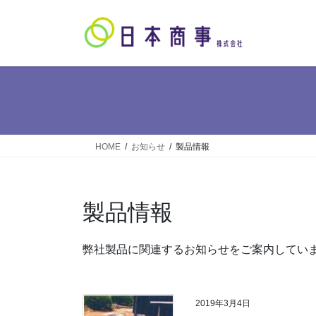
コ
ナ
ン
ビ
テ
ゲ
ン
ー
ツ
シ
へ
ョ
ス
ン
キ
に
ッ
移
HOME
お知らせ
製品情報
プ
動
製品情報
弊社製品に関連するお知らせをご案内してい
2019年3月4日