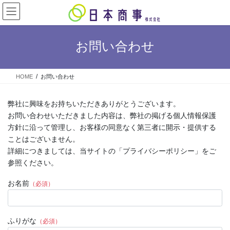
コ
ナ
ン
ビ
テ
ゲ
ン
ー
お問い合わせ
ツ
シ
へ
ョ
ス
ン
HOME
お問い合わせ
キ
に
ッ
移
プ
動
弊社に興味をお持ちいただきありがとうございます。
お問い合わせいただきました内容は、弊社の掲げる個人情報保護
方針に沿って管理し、お客様の同意なく第三者に開示・提供する
ことはございません。
詳細につきましては、当サイトの「プライバシーポリシー」をご
参照ください。
お名前
（必須）
ふりがな
（必須）