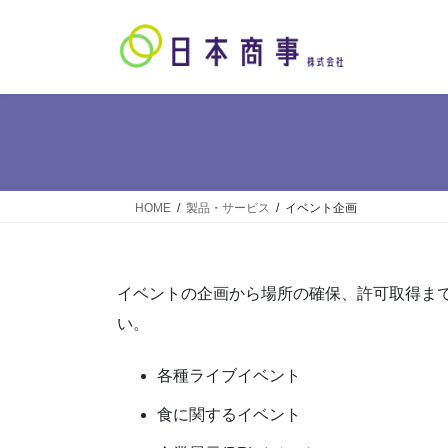
コ
ナ
ン
ビ
テ
ゲ
ン
ー
ツ
シ
へ
ョ
ス
ン
キ
に
ッ
移
HOME
製品・サービス
イベント企画
プ
動
イベントの企画から場所の確保、許可取得ま
い。
各種ライブイベント
食に関するイベント