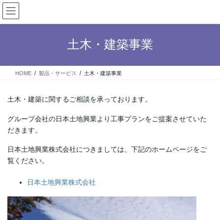
コ
ナ
ン
ビ
テ
ゲ
ン
ー
土木・建築事業
ツ
シ
へ
ョ
ス
ン
HOME
製品・サービス
土木・建築事業
キ
に
ッ
移
プ
動
土木・建築に関するご相談を承っております。
グループ会社の日本土地興業より工事プランをご提案させていた
だきます。
日本土地興業株式会社につきましては、下記のホームページをご
覧ください。
日本土地興業株式会社