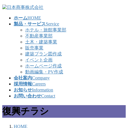
コ
ナ
ン
ビ
ホーム
HOME
テ
ゲ
製品・サービス
Service
ン
ー
ホテル・旅館事業部
ツ
シ
不動産事業部
へ
ョ
土木・建築事業
ス
ン
販売事業
キ
に
建築プラン図作成
ッ
移
イベント企画
プ
動
ホームページ作成
動画編集・PV作成
会社案内
Company
採用情報
Careers
お知らせ
Information
お問い合わせ
Contact
復興チラシ
HOME